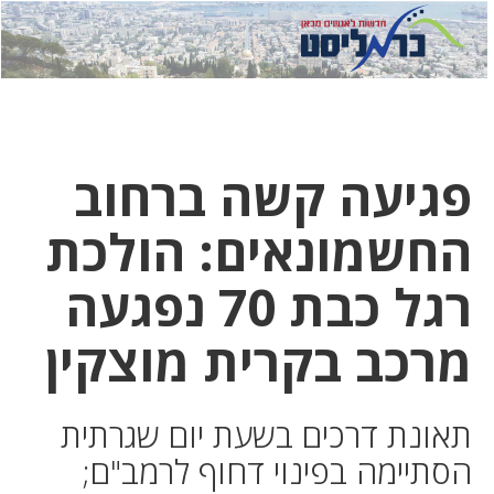
לחץ
לחץ
תפ
כדי
כאן
כדי
לשלוח
דואר
להצט
לוואט
פגיעה קשה ברחוב
החשמונאים: הולכת
רגל כבת 70 נפגעה
מרכב בקרית מוצקין
תאונת דרכים בשעת יום שגרתית
הסתיימה בפינוי דחוף לרמב"ם;