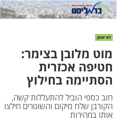
לחץ
לחץ
תפ
כדי
כאן
כדי
לשלוח
דואר
להצט
לוואט
לא יאומן
מוט מלובן בצימר:
חטיפה אכזרית
הסתיימה בחילוץ
חוב כספי הוביל להתעללות קשה,
הקורבן שלח מיקום והשוטרים חילצו
אותו במהירות