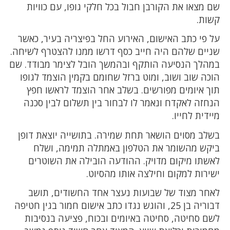
שם מצאו את הקורבן חבול בכל חלקי גופו, עם כוויות
קשות.
על פי כתב האישום, האירוע החל בפיצריה בעיר, כאשר
שניים שלהם היה חייב כסף דרשו ממנו להצטרף לשיחה.
במהלך הנסיעה הותקף ובהמשך הובל לצימר מבודד. שם
הוכה שוב ושוב, ומוט ברזל שחומם בקמין הוצמד לגופו
תוך איומים מפורשים. בשלב אחר הוצמד לראשו חפץ
הנחזה לאקדח ונאמר לו לבחור בין תשלום לבין סכנה
מיידית לחייו.
בשלב מסוים הושאר תחת שמירה. בתושייה יוצאת דופן
ביקש מהשומר את הטלפון באמתלה תמימה, ושלח
לאשתו מיקום מדויק. ההודעה הובילה את השוטרים
ישירות למקום וחילצה אותו מהסיוט.
לאחר מצוד של שבועות נעצר אחד החשודים, תושב
דבוריה בן 25, והוגש נגדו כתב אישום חמור בגין חטיפה
לשם סחיטה, סחיטה באיומים ובכוח, פציעה בנסיבות