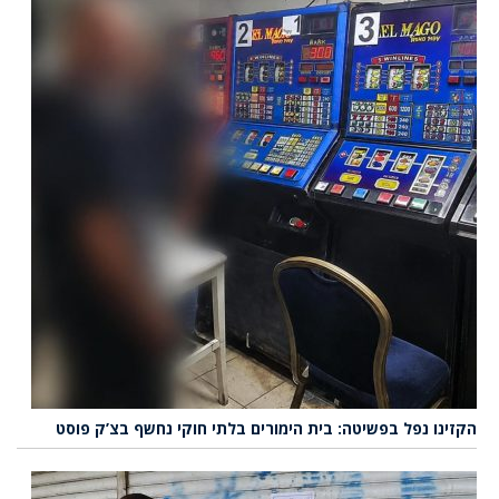
הקזינו נפל בפשיטה: בית הימורים בלתי חוקי נחשף בצ’ק פוסט