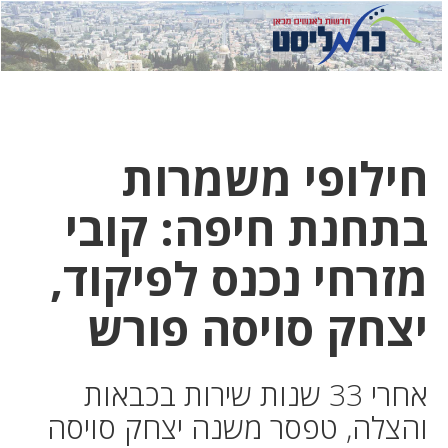
לחץ
לחץ
תפ
כדי
כאן
כדי
לשלוח
דואר
להצט
לוואט
חילופי משמרות
בתחנת חיפה: קובי
מזרחי נכנס לפיקוד,
יצחק סויסה פורש
אחרי 33 שנות שירות בכבאות
והצלה, טפסר משנה יצחק סויסה