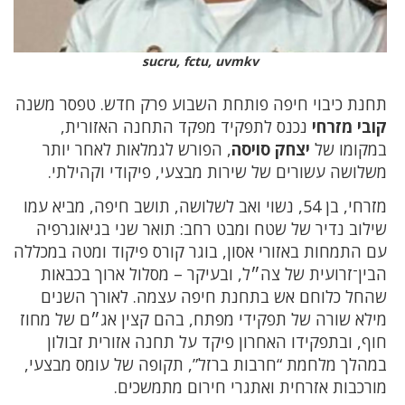
sucru, fctu, uvmkv
תחנת כיבוי חיפה פותחת השבוע פרק חדש. טפסר משנה
קובי מזרחי
נכנס לתפקיד מפקד התחנה האזורית,
במקומו של
יצחק סויסה
, הפורש לגמלאות לאחר יותר
משלושה עשורים של שירות מבצעי, פיקודי וקהילתי.
מזרחי, בן 54, נשוי ואב לשלושה, תושב חיפה, מביא עמו
שילוב נדיר של שטח ומבט רחב: תואר שני בגיאוגרפיה
עם התמחות באזורי אסון, בוגר קורס פיקוד ומטה במכללה
הבין־זרועית של צה״ל, ובעיקר – מסלול ארוך בכבאות
שהחל כלוחם אש בתחנת חיפה עצמה. לאורך השנים
מילא שורה של תפקידי מפתח, בהם קצין אג״ם של מחוז
חוף, ובתפקידו האחרון פיקד על תחנה אזורית זבולון
במהלך מלחמת “חרבות ברזל”, תקופה של עומס מבצעי,
מורכבות אזרחית ואתגרי חירום מתמשכים.