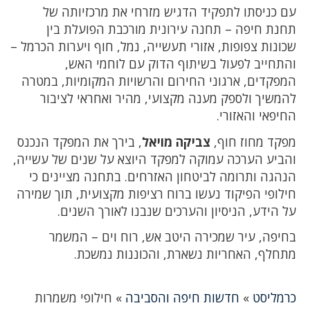
עם כניסתו לתפקיד הדגיש מזרחי את מרכזיותה של
תחנת חיפה – תחנה עירונית מורכבת הפועלת בין
שכונות צפופות, אזורי תעשייה, נמל, חוף ויערות הכרמל –
והתחייב לפעול בשיתוף הדוק עם לוחמי האש,
המפקדים, ארגוני החירום והרשויות המקומיות, במטרה
להמשיך ולספק מענה מקצועי, מהיר ואחראי לציבור
החיפאי והאזורי.
מפקד מחוז חוף,
צביקה מויאל
, בירך את המפקד הנכנס
והביע הערכה עמוקה למפקד היוצא על שנים של עשייה,
הנהגה ותרומה לביטחון האזרחים. בתחנה מציינים כי
חילופי הפיקוד נעשו ברוח רציפות מקצועית, תוך שמירה
על הידע, הניסיון והערכים שנבנו לאורך השנים.
בחיפה, עיר שמכירה היטב אש, רוח וים – המשמר
מתחלף, האחריות נשארת, והכוננות נמשכת.
כרמליסט
»
חדשות חיפה והסביבה
»
חילופי משמרות