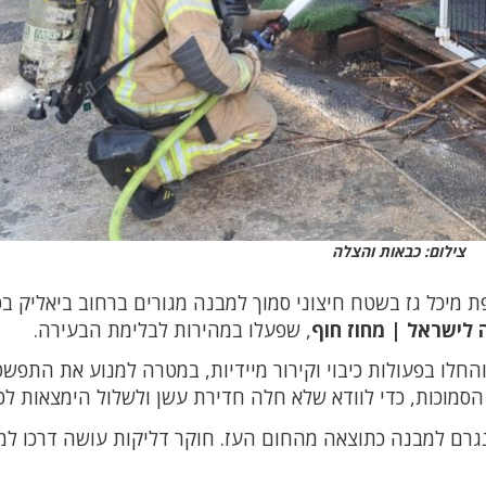
צילום: כבאות והצלה
 התקבל דיווח במוקד 102 על שריפת מיכל גז בשטח חיצוני סמוך למבנה מגורים ברחוב ביאליק
 לישראל | מחוז חוף
, שפעלו במהירות לבלימת הבעירה.
חלו בפעולות כיבוי וקירור מיידיות, במטרה למנוע את התפש
סמוכות, כדי לוודא שלא חלה חדירת עשן ולשלול הימצאות לכו
 נגרם למבנה כתוצאה מהחום העז. חוקר דליקות עושה דרכו למ