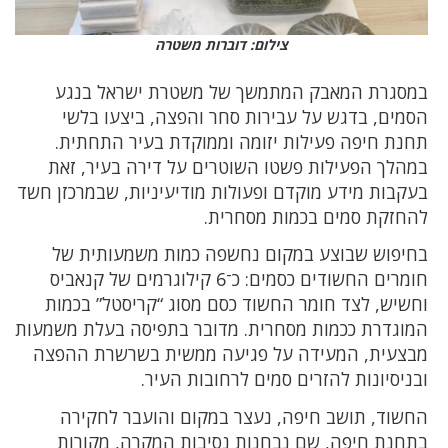
צילום: דוברות משטרה
במסגרת המאבק המתמשך של משטרת ישראל בנגע
הסמים, בדגש על עבירות סחר והפצה, ביצעו בלשי
תחנת חיפה פעילות יזומה וממוקדת בעיר התחתית.
במהלך הפעילות פשטו השוטרים על דירה בעיר, זאת
בעקבות מידע מוקדם ופעולות מודיעיניות, שבמרכזן חשד
להחזקת סמים בכמות מסחרית.
בחיפוש שבוצע במקום נחשפה כמות משמעותית של
חומרים החשודים כסמים: כ־6 קילוגרמים של קנאביס
וחשיש, לצד חומר החשוד כסם מסוג “קריסטל” בכמות
המוגדרת ככמות מסחרית. מדובר בתפיסה בעלת משמעות
מבצעית, המעידה על פגיעה ממשית בשרשרת ההפצה
ובניסיונות להזרים סמים לרחובות העיר.
החשוד, תושב חיפה, נעצר במקום והועבר לחקירה
בתחנת חיפה, שם נבחנות נסיבות המקרה, מקורות