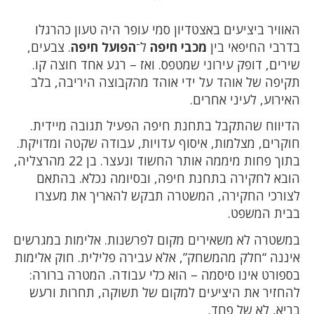
האוויר ביציעים באצטדיון סמי עופר היה טעון כהרגלו
בדרבי החיפאי בין
מכבי חיפה
ל־
הפועל חיפה
. צבעים,
שירים, דופק עירוני שמטפס. ואז – רגע אחד חוצה קו.
תקיפה של אוהד על ידי אוהד מהקבוצה היריבה, בלב
האירוע, לעיני אחרים.
הדיווח שהתקבל בתחנת חיפה הפעיל תגובה מיידית.
חוקרים, מצלמות, איסוף עדויות, עבודה שקטה ומדויקת.
בתוך פחות מיממה אותר החשוד ונעצר. בן 22 מהרצליה,
הובא לחקירה בתחנת חיפה, ובסיומה נכלא. בהתאם
לצורכי החקירה, המשטרה תבקש להאריך את מעצרו
בבית המשפט.
במשטרה לא משאירים מקום לפרשנות. אלימות במגרשים
איננה “חלק מהמשחק”, אלא עבירה פלילית. חוק אלימות
בספורט אינו סיסמה – הוא כלי עבודה. המטרה ברורה:
להחזיר את היציעים למקום של תשוקה, תחרות ורעש
בריא, לא של פחד.