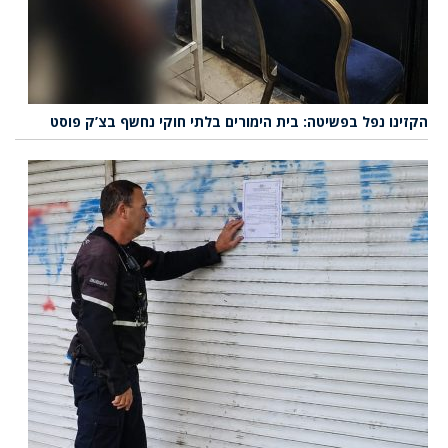
הקזינו נפל בפשיטה: בית הימורים בלתי חוקי נחשף בצ’ק פוסט