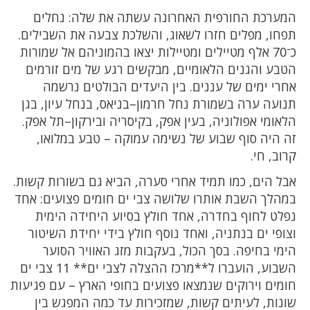
המערכת החורפית האחרונה עשתה את שלה: נחלים
תפחו, מפלים חזרו לשאוג, והשלכת צבעה את השבילים.
כ־70 אלף מטיילים ומטיילות יצאו בהמוניהם אל שמורות
הטבע והגנים הלאומיים, מבקשים רגע של מים זורמים
אחרי ימים של עננים. בין היעדים הבולטים נרשמה
תנועה ערה בשמורת נחל חרמון–בניאס, בנחל עיון, בגן
הלאומי אפולוניה, בעין אפק, בקיסריה ובירקון–תל אפק.
זה היה סוף שבוע של נשימה עמוקה – טבע במלואו,
קרוב, חי.
אבל הים, כמו תמיד אחרי סערה, הביא גם בשורות קשות.
במהלך השבת אותרו שלושה צבי ים חומים פצועים: אחד
נפלט לחוף בחדרה, אחד חולץ בסיוע היחידה הימית
וצופי ים בנתניה, ואחד נוסף חולץ בידי יחידת השיטור
הימי בחיפה. בסך הכול, בעקבות מזג האוויר הסוער
השבוע, הועברו ל**מרכז ההצלה לצבי ים** 11 צבי ים
חומים וירוקים שנמצאו פצועים בחופי הארץ – עם פגיעות
שונות, לעיתים קשות, שמזכירות עד כמה המפגש בין