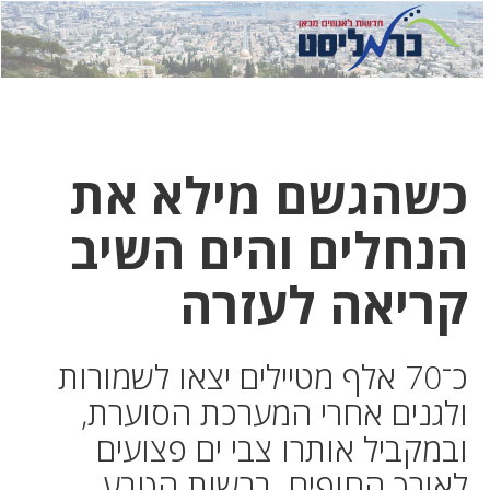
לחץ
לחץ
תפ
כדי
כאן
כדי
לשלוח
דואר
להצט
לוואט
כשהגשם מילא את
הנחלים והים השיב
קריאה לעזרה
כ־70 אלף מטיילים יצאו לשמורות
ולגנים אחרי המערכת הסוערת,
ובמקביל אותרו צבי ים פצועים
לאורך החופים. ברשות הטבע