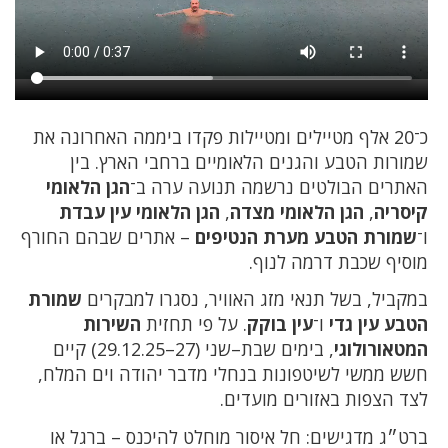
כ־20 אלף מטיילים ומטיילות פקדו ביממה האחרונה את
שמורות הטבע והגנים הלאומיים ברחבי הארץ. בין
האתרים הבולטים נרשמה תנועה ערה ב־
הגן הלאומי
קיסריה
,
הגן הלאומי מצדה
,
הגן הלאומי עין עבדת
ו־
שמורת הטבע מערת הנטיפים
– אתרים שבהם החורף
מוסיף שכבת דרמה לנוף.
במקביל, בשל תנאי מזג האוויר, נסגרו למבקרים
שמורת
הטבע עין גדי
ו־
עין בוקק
. על פי תחזית
השירות
המטאורולוגי
, בימים שבת–שני (27–29.12.25) קיים
חשש ממשי לשיטפונות בנחלי מדבר יהודה וים המלח,
לצד הצפות באזורים מועדים.
ברט״ג מדגישים: חל איסור מוחלט להיכנס – ברגל או