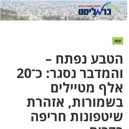
לחץ
לחץ
תפ
כדי
כאן
כדי
לשלוח
דואר
להצט
לוואט
צפו
הטבע נפתח –
והמדבר נסגר: כ־20
אלף מטיילים
בשמורות, אזהרת
שיטפונות חריפה