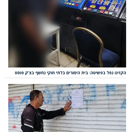
הקזינו נפל בפשיטה: בית הימורים בלתי חוקי נחשף בצ’ק פוסט