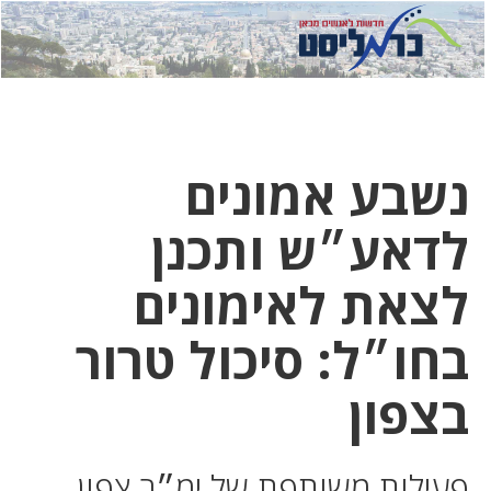
לחץ
לחץ
תפ
כדי
כאן
כדי
לשלוח
דואר
להצט
לוואט
נשבע אמונים
לדאע״ש ותכנן
לצאת לאימונים
בחו״ל: סיכול טרור
בצפון
פעילות משותפת של ימ״ר צפון