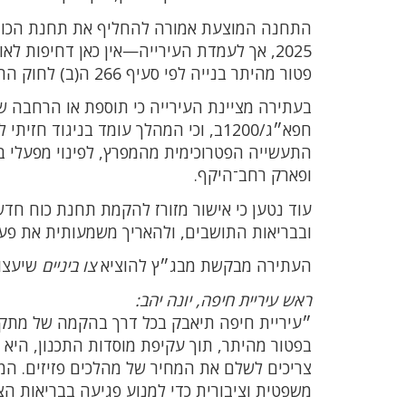
התחנה המוצעת אמורה להחליף את תחנת הכוח ש
2025, אך לעמדת העירייה—אין כאן דחיפות 
פטור מהיתר בנייה לפי סעיף 266 ה(ב) לחוק התכנון והבנייה.
בעתירה מציינת העירייה כי תוספת או הרחבה 
ופארק רחב־היקף.
ובבריאות התושבים, ולהאריך משמעותית את פע
העתירה מבקשת מבג״ץ להוציא
צו ביניים
שיעצור
ראש עיריית חיפה, יונה יהב:
״עיריית חיפה תיאבק בכל דרך בהקמה של מתק
בפטור מהיתר, תוך עקיפת מוסדות התכנון, היא 
משפטית וציבורית כדי למנוע פגיעה בבריאות הצ