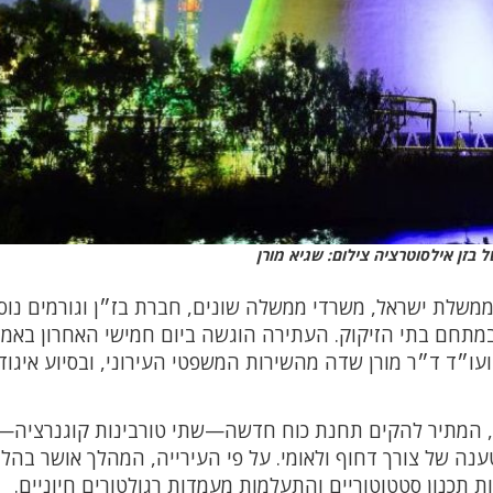
 בזן אילסוטרציה צילום: שגיא מורן
משלת ישראל, משרדי ממשלה שונים, חברת בז״ן וגורמים נוס
חם בתי הזיקוק. העתירה הוגשה ביום חמישי האחרון באמ
ועו״ד ד״ר מורן שדה מהשירות המשפטי העירוני, ובסיוע איגוד
ה, המתיר להקים תחנת כוח חדשה—שתי טורבינות קוגנרציה—
נה של צורך דחוף ולאומי. על פי העירייה, המהלך אושר בהלי
 תכנון סטטוטוריים והתעלמות מעמדות רגולטורים חיוניים.