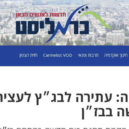
חינוך ואקדמיה
תרבות ופנאי
Carmelist VOD
חזית הצפון
: עתירה לבג״ץ לעציר
 בבז״ן