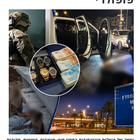
יממה של פעילות אינטנסיבית במחוז חוף: מעצרים, פשיטות, חקירות