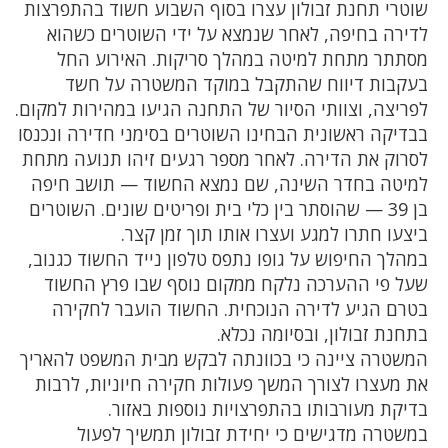
שוטרי תחנת זבולון עצרו בסוף השבוע חשוד בהתפרצות
לדירה בחיפה, לאחר שנמצא על ידי השוטרים כשהוא
מסתתר מתחת למיטה במהלך סריקות. האירוע החל
בעקבות דיווח שהתקבל במוקד המשטרה על חשד
לפריצה, וצוותי הסיור של התחנה הגיעו במהירות למקום.
בבדיקה ראשונית הבחינו השוטרים בסימני חדירה ונכנסו
לסרוק את הדירה. לאחר מספר רגעים זיהו תנועה מתחת
למיטה בחדר השינה, שם נמצא החשוד — תושב חיפה
בן 39 — שהוסתר בין כלי בית ופריטים שונים. השוטרים
ביצעו חתרו למגע ועצרו אותו תוך זמן קצר.
במהלך החיפוש על גופו נתפס טלפון נייד החשוד כגנוב,
שעל פי ההערכה נלקח ממקום נוסף שבו פרץ החשוד
בטרם הגיע לדירה הנוכחית. החשוד הועבר לחקירה
בתחנת זבולון, ובסיומה נכלא.
המשטרה ציינה כי בכוונתה לבקש מבית המשפט להאריך
את מעצרו לצורך המשך פעולות חקירה חיוניות, לרבות
בדיקת מעורבותו בהתפרצויות נוספות באזור.
במשטרה מדגישים כי יחידת זבולון תמשיך לפעול