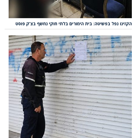
הקזינו נפל בפשיטה: בית הימורים בלתי חוקי נחשף בצ’ק פוסט