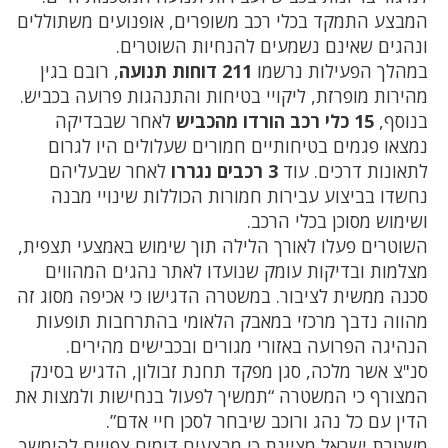
המבצע התמקד בכלי רכב משופרים, אופנועים משתוללים
ונהגים שאינם נשמעים להנחיות השוטרים.
במהלך הפעילות נרשמו
211 דוחות תנועה
, רובם בגין
מהירות מופרזת, ליקויי בטיחות והתנהגות פרועה בכביש.
בנוסף,
15 כלי רכב הורדו מהכביש
לאחר שבבדיקה
נמצאו פגמים בטיחותיים חמורים שעלולים היו לגרום
לתאונות דרכים. עוד
3 רכבים נגררו
לאחר שבעליהם
נחשדו בביצוע עבירות חמורות הכוללות שינויי מבנה
ושימוש מסוכן בכלי הרכב.
השוטרים פעלו לאורך הלילה תוך שימוש באמצעי תצפית,
מצלמות ובדיקות עומק שנועדו לאתר נהגים המהווים
סכנה ממשית לציבור. במשטרה הדגישו כי אכיפה מסוג זה
מהווה נדבך מרכזי במאבק הלאומי בהתרחבות תופעות
הנהיגה הפרועה באזורי מגורים ובכבישים מהירים.
סנ"צ אשר מלכה, סגן מפקד תחנת זבולון, הדגיש בסינק
המצורף כי המשטרה “תמשיך לפעול בנחישות ולמצות את
הדין עם כל נהג ורוכב שיבחר לסכן חיי אדם”.
משטרת ישראל מציינת כי מבצעים דומים צפויים להימשך