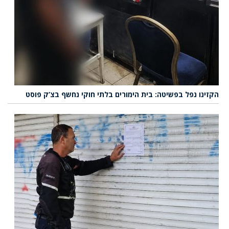
הקזינו נפל בפשיטה: בית הימורים בלתי חוקי נחשף בצ’ק פוסט