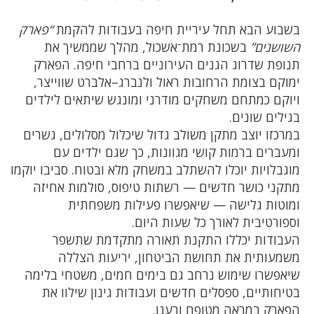
בשבוע הבא תחל עיריית חיפה בעבודות להקמת
“פארק
השושנים”
בשכונת רמת־אשכול, מהלך שממשיך את
תנופת שדרוג הגנים העירוניים ברחבי חיפה. הפארק
ימוקם בצומת הרחובות ראול ולנברג–אלברט שווייצר,
ויוקם כמתחם משחקים מודרני ומונגש שיתאים לילדים
בגילים שונים.
במרכזו יוצב מתקן משולב גדול שיכלול מסלולים, גשרים
ומעברים ברמות קושי מגוונות, כך שגם ילדים עם
מוגבלויות יוכלו להשתלב במשחק מלא ובטוח. סביבו יוקמו
מתקני כושר חדשים — רשתות טיפוס, סולמות אחיזה
ומוטות גלישה — שיאפשרו פעילות משפחתית
וספורטיבית לאורך כל שעות היום.
העבודות יכללו התקנת תאורה מתקדמת שתשפר
משמעותית את תחושת הביטחון, יריעות הצללה
שיאפשרו שימוש נרחב גם בימים חמים, משטחי בלימה
בטיחותיים, ספסלים חדשים ועבודות גינון שילוו את
הפארק במראה מטופח ורענן.