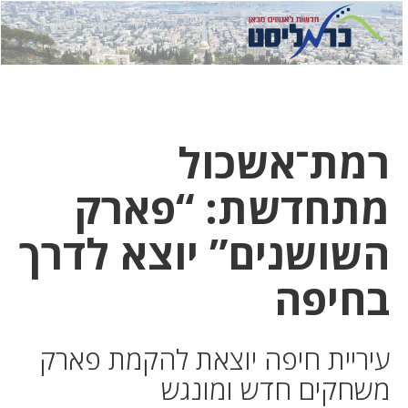
לחץ
לחץ
תפ
כדי
כאן
כדי
לשלוח
דואר
להצט
לוואט
רמת־אשכול
מתחדשת: “פארק
השושנים” יוצא לדרך
בחיפה
עיריית חיפה יוצאת להקמת פארק
משחקים חדש ומונגש