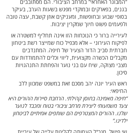
“המבוגר האחראי” במרחב הציבורי. הם מסתובבים
בגנים, בפארקים ובמוקדי מפגש בשעות הערב, בעיקר
בסופי שבוע ובחופשות, ומעניקים אוזן קשבת, עצה טובה
ולפעמים פשוט חיוך שמקרין יציבות.
לעירייה ברור כי הנוכחות הזו אינה תחליף למשטרה או
לפיקוח העירוני – אלא מכפיל כוח שמייצר רשת ביטחון
חברתית סביב הדור הצעיר של חיפה. המתנדבים
מקבלים הכשרה מקצועית, ליווי וכלים להתמודדות עם
מצבי מצוקה, שיח עם בני נוער והפחתת התנהגויות
סיכון.
ראש העיר יונה יהב מסכם זאת במשפט שמכוון ללב
החיפאי:
“חיפה מאמינה בחוסן קהילתי. הרחבת סיירות ההורים היא
צעד משמעותי ליצירת מרחב ציבורי בטוח ומכבד לנוער
שלנו. ההורים המצטרפים הם שותפים אמיתיים לביטחון
ילדינו.”
שי פישל, מנכ"ל העמותה לקליטת עלייה של עיריית