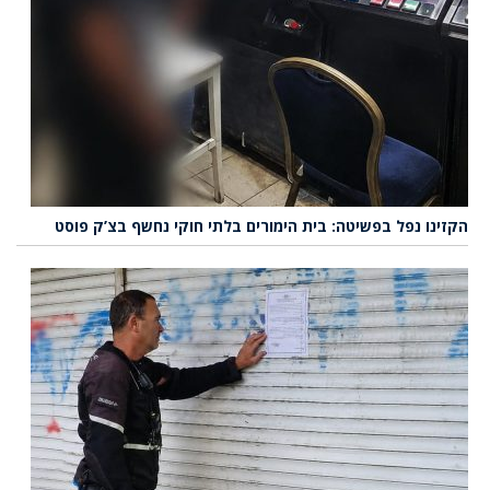
הקזינו נפל בפשיטה: בית הימורים בלתי חוקי נחשף בצ’ק פוסט