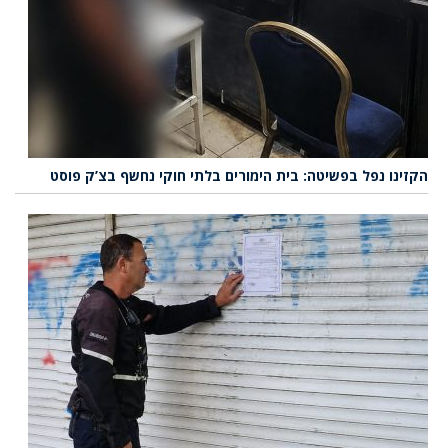
הקזינו נפל בפשיטה: בית הימורים בלתי חוקי נחשף בצ’ק פוסט