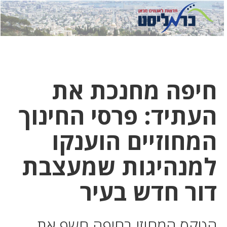
לחץ
לחץ
תפ
כדי
כאן
כדי
לשלוח
דואר
להצט
לוואט
חיפה מחנכת את
העתיד: פרסי החינוך
המחוזיים הוענקו
למנהיגות שמעצבת
דור חדש בעיר
הטקס המחוזי בחיפה חשף את