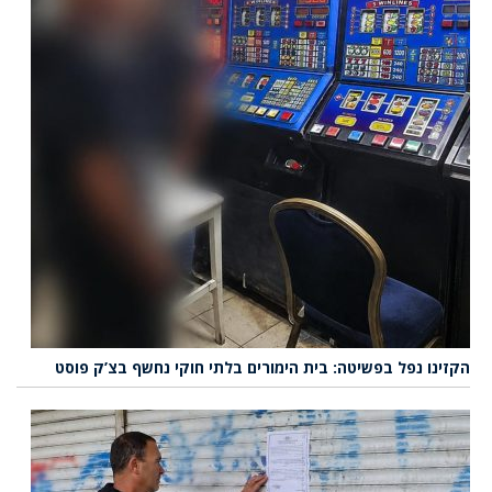
הקזינו נפל בפשיטה: בית הימורים בלתי חוקי נחשף בצ’ק פוסט