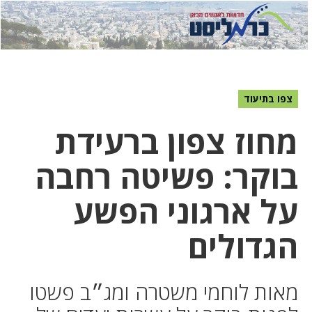
לחץ
לחץ
תפ
כדי
כאן
כדי
לשלוח
דואר
להצט
לוואט
צפו בתיעוד
מחוז צפון ברעידת
בוקר: פשיטה רחבה
על ארגוני הפשע
הגדולים
מאות לוחמי משטרה ומג״ב פשטו