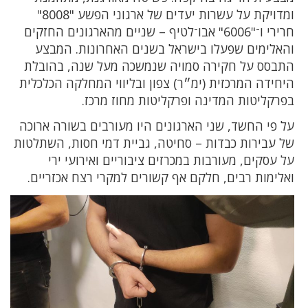
ומדויקת על עשרות יעדים של ארגוני הפשע "8008"
חרירי ו־"6006" אבו־לטיף – שניים מהארגונים החזקים
והאלימים שפעלו בישראל בשנים האחרונות. המבצע
התבסס על חקירה סמויה שנמשכה מעל שנה, בהובלת
היחידה המרכזית (ימ״ר) צפון ובליווי המחלקה הכלכלית
בפרקליטות המדינה ופרקליטות מחוז מרכז.
על פי החשד, שני הארגונים היו מעורבים בשורה ארוכה
של עבירות כבדות – סחיטה, גביית דמי חסות, השתלטות
על עסקים, מעורבות במכרזים ציבוריים ואירועי ירי
ואלימות רבים, חלקם אף קשורים למקרי רצח אכזריים.