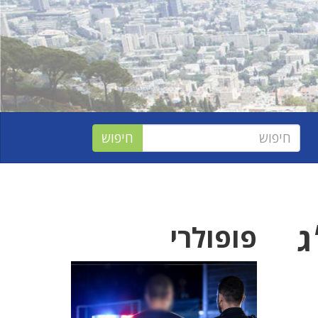
משקל 42 ק״ג
פופולרי