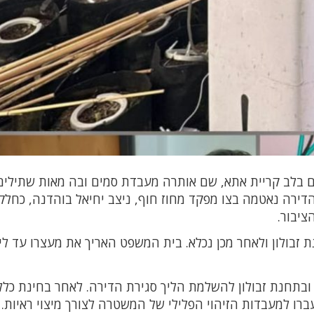
ים בלב קריית אתא, שם אותרה מעבדת סמים ובה מאות שתילים
קנאביס במשקל כולל של כ־42 ק״ג. הדירה נאטמה בצו מפקד מחוז חוף, ניצב יחיאל בוהדנה, כחלק
יבור.
העיר בן 26, שנחקר בתחנת זבולון ולאחר מכן נכלא. בית המשפט האריך את מעצרו עד ל
 ובתחנת זבולון להשלמת הליך סגירת הדירה. לאחר בחינת כלל
רו למעבדות הזיהוי הפלילי של המשטרה לצורך מיצוי ראיות.