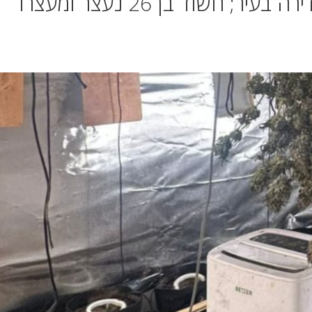
מאות שתילי קנאביס נמצאו בדירה בעיר; חשוד בן 26 נעצר ומעצרו