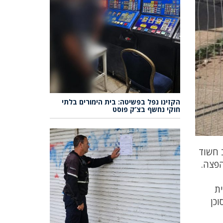
הקזינו נפל בפשיטה: בית הימורים בלתי
חוקי נחשף בצ’ק פוסט
 חשוד
ק ולהפצה.
מבית
כן