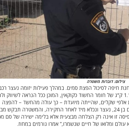
צילום: דוברות משטרה
חנת חיפה לסיכול הפצת סמים. במהלך פעילות יזומה נעצר רכב
בסמוך לחיפה, ובחיפוש ברכב נמצאו למעלה מ־1.1 ק"ג של חומר החשוד כקוקאין, המוכן ככל הנראה לשיוו
ת אלפי שקלים, שהייתה מיועדת – כך עולה מהחשד – להפצה
במטרופולין חיפה והקריות. החשוד, תושב הדרום בן 24, נעצר ונכלא מיד לאחר החקירה, והמשטרה תבקש 
יסה זו אינה רק הצלחה מבצעית אלא בלימה ישירה של סם מסו
עולם ומלואו של חיים שנשמרו,” אמרו גורמים במחוז.