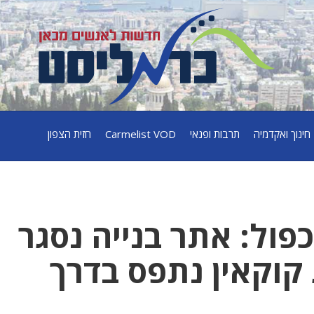
חינוך ואקדמיה
תרבות ופנאי
Carmelist VOD
חזית הצפון
פול: אתר בנייה נסגר
ן ו־1.1 ק"ג קוקאין נתפס בדרך