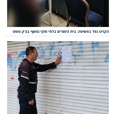
הקזינו נפל בפשיטה: בית הימורים בלתי חוקי נחשף בצ’ק פוסט