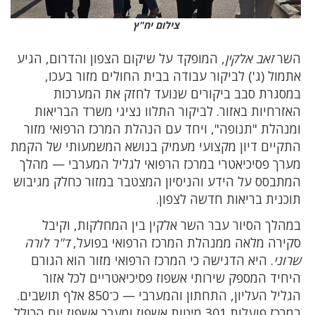
צילום יח"ץ
השר
זאב אלקין
, המופקד על שיקום הצפון והדרום, הגיע
אתמול (ג') לביקור עבודה בבית החולים מזור בעכו,
במסגרת סבב ביקורים שנועד לחזק את המערכות
האזרחיות באזור. לביקור התלוו נציגי משרד הבריאות
ומנהלת "תנופה", ויחד עם הנהלת המרכז הרפואי מזור
התקיים דיון מקצועי מעמיק בנושא המשמעותי של הקמת
מערך פסיכיאטרי במרכז הרפואי לגליל המערבי — מהלך
המתבסס על הידע והניסיון המצטבר במזור כחלק מגיבוש
תוכנית בריאות חדשה לצפון.
במהלך הסיור עבר השר אלקין בין המחלקות, וקיבל
סקירה מלאה ממנהלת המרכז הרפואי בפועל,
ד"ר לורה
שרוני
. היא הדגישה כי המרכז הרפואי מזור הוא הגורם
היחיד המספק שירותי אשפוז פסיכיאטריים לכל אזור
הגליל העליון, התחתון והמערבי — כ־850 אלף תושבים.
במרכז פועלות 301 מיטות אשפוז ומערך אשפוז יום הכולל