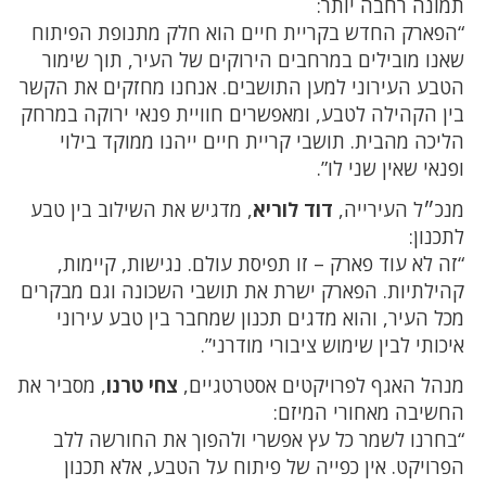
תמונה רחבה יותר:
“הפארק החדש בקריית חיים הוא חלק מתנופת הפיתוח
שאנו מובילים במרחבים הירוקים של העיר, תוך שימור
הטבע העירוני למען התושבים. אנחנו מחזקים את הקשר
בין הקהילה לטבע, ומאפשרים חוויית פנאי ירוקה במרחק
הליכה מהבית. תושבי קריית חיים ייהנו ממוקד בילוי
ופנאי שאין שני לו”.
מנכ״ל העירייה,
דוד לוריא
, מדגיש את השילוב בין טבע
לתכנון:
“זה לא עוד פארק – זו תפיסת עולם. נגישות, קיימות,
קהילתיות. הפארק ישרת את תושבי השכונה וגם מבקרים
מכל העיר, והוא מדגים תכנון שמחבר בין טבע עירוני
איכותי לבין שימוש ציבורי מודרני”.
מנהל האגף לפרויקטים אסטרטגיים,
צחי טרנו
, מסביר את
החשיבה מאחורי המיזם:
“בחרנו לשמר כל עץ אפשרי ולהפוך את החורשה ללב
הפרויקט. אין כפייה של פיתוח על הטבע, אלא תכנון