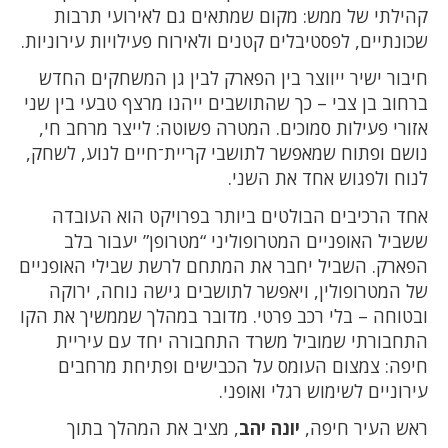
קהילתי של ממש: מקום שמתאים גם לאירועי תרבות
שכונתיים, לפסטיבלים קטנים ולאירוח פעילויות עירוניות.
חיבור ישיר ייווצר בין הפארק לבין גן המשחקים החדש
ברחוב בן צבי – כך שהתושבים ייהנו מרצף טבעי בין שני
אזורי פעילות סמוכים. המטרה פשוטה: לייצר מרחב חי,
נושם ופתוח שמאפשר לתושבי קריית־חיים לנוע, לשחק,
לנוח ולפגוש אחד את השני.
אחד הרכיבים הבולטים ביותר בפרויקט הוא העובדה
ששביל האופניים המטרופוליני “מטרופן” יעבור בלב
הפארק. השביל יחבר את המתחם לרשת שבילי האופניים
של המטרופולין, ויאפשר לתושבים גישה נוחה, ירוקה
ובטוחה – בלי רכב פרטי. מדובר במהלך שממשיך את הקו
התחבורתי שמוביל משרד התחבורה יחד עם עיריית
חיפה: צמצום העומס על הכבישים ופתיחת מרחבים
עירוניים לשימוש רגלי ואופני.
ראש העיר חיפה,
יונה יהב
, מציב את המהלך בתוך