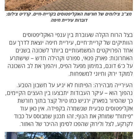
מצ"ב צילומים של חורשת האקליפטוסים בקריית-חיים. קרדיט צילום:
דוברות עיריית חיפה
בצל הרוח הקלה שעוברת בין ענפי האקליפטוסים
הוותיקים של קריית־חיים, עיריית חיפה יוצאת לדרך עם
אחד הפרויקטים המשמעותיים ביותר לשכונה בשנים
האחרונות: פארק פנאי, ספורט וקהילה חדש – שישתרע
על כ־6 דונם, במימון מפעל הפיס, ויהפוך את לב השכונה
למוקד ירוק וחיוני למשפחות.
העירייה מבהירה: הפיתוח לא יגיע על חשבון הטבע.
נהפוך הוא – עיקר העבודות יתבצעו בין העצים הקיימים,
כך שהסיור בפארק ירגיש כמו טיול קצר בתוך חורשת
אקליפטוסים טבעית שנשמרה בקפידה. אין כאן עוד
“פיתוח” שמוחק את הנוף; זהו תכנון שמבוסס על כבוד
לקרקע, לצל ולירוק שהפכו לסימן ההיכר של האזור.