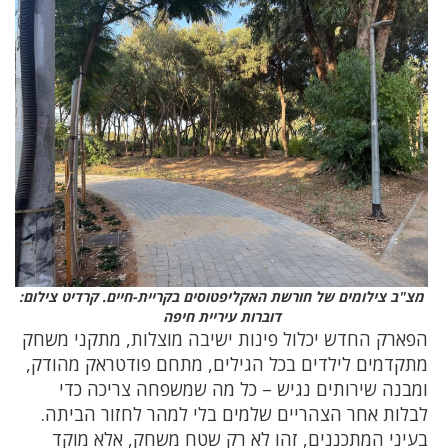
מצ"ב צילומים של חורשת האקליפטוסים בקריית-חיים. קרדיט צילום:
דוברות עיריית חיפה
הפארק החדש יכלול פינות ישיבה מוצלות, מתקני משחק
מתקדמים לילדים בכל הגילים, מתחם פודטראק מהודק,
ומבנה שירותים נגיש – כל מה שמשפחה צריכה כדי
לבלות אחר הצהריים שלמים בלי למהר לחזור הביתה.
בעיני המתכננים, זהו לא רק שטח משחק, אלא מוקד