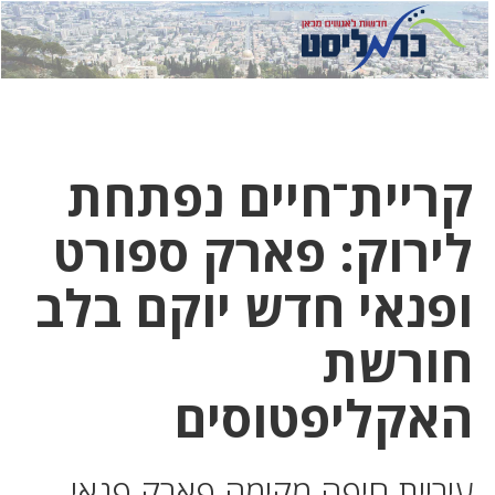
לחץ
לחץ
תפ
כדי
כאן
כדי
לשלוח
דואר
להצט
לוואט
קריית־חיים נפתחת
לירוק: פארק ספורט
ופנאי חדש יוקם בלב
חורשת
האקליפטוסים
עיריית חיפה מקימה פארק פנאי