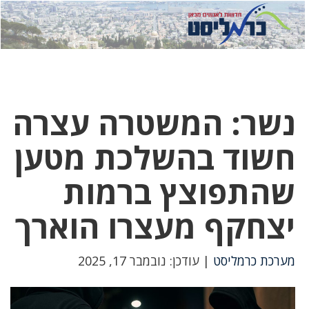
לחץ
לחץ
תפ
כדי
כאן
כדי
לשלוח
דואר
להצט
לוואט
נשר: המשטרה עצרה
חשוד בהשלכת מטען
שהתפוצץ ברמות
יצחקף מעצרו הוארך
מערכת כרמליסט
| עודכן: נובמבר 17, 2025