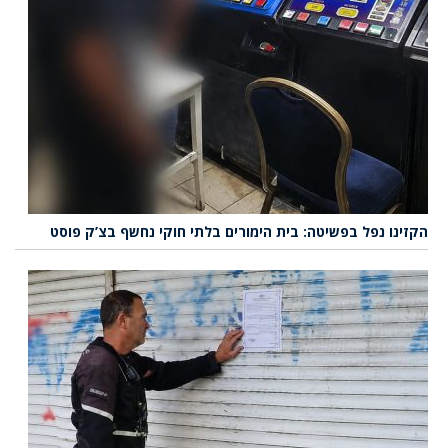
הקזינו נפל בפשיטה: בית הימורים בלתי חוקי נחשף בצ’ק פוסט