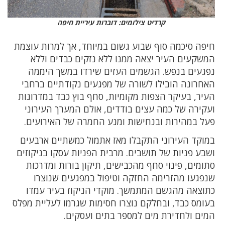
קרדיט צילומים: דוברות עיריית חיפה
חיפה סיכמה סוף שבוע גשום במיוחד, אך למרות עוצמת
המשקעים העיר יצאה ממנו ללא נזקים כבדים וללא
נפגעים בנפש. הגשמים העזים שירדו במשך היממה
האחרונה הובילו לשורה של מפגעים נקודתיים ברחבי
העיר, בעיקר הצפות מקומיות, סחף בוץ כבד במדרונות
ועקירה של כמה עצים בודדים, אולם המערך העירוני
פעל במהירות ובנחישות ומנע החמרה של האירועים.
במוקד העירוני התקבלו מאז אתמול כמשתיים ארבעים
ושבע פניות של תושבים. מרבית הפניות עסקו בניקוזים
סתומים, פינוי סחף מהכבישים, תיקון בורות ומדרכות
שנפגעו מהזרימה החזקה וטיפול במפגעים שנוצרו
כתוצאה מהגשם המתמשך. מוקדי הניקוז בעיר עמדו
בעומס כבד, ובחלקם נוצרו חסימות שגרמו לעליית מפלס
המים ולחדירת מים למספר בתים ועסקים.