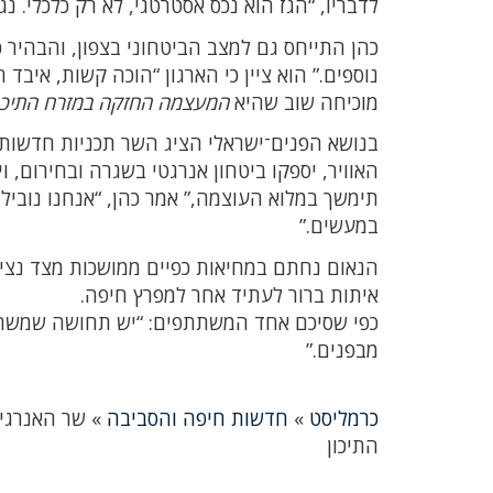
לדבריו, “הגז הוא נכס אסטרטגי, לא רק כלכלי. נגן
כהן התייחס גם למצב הביטחוני בצפון, והבהיר 
נוספים.” הוא ציין כי הארגון “הוכה קשות, איבד
מוכיחה שוב שהיא
המעצמה החזקה במזרח התיכו
בנושא הפנים־ישראלי הציג השר תכניות חדשו
האוויר, יספקו ביטחון אנרגטי בשגרה ובחירום
תימשך במלוא העוצמה,” אמר כהן, “אנחנו נוביל
במעשים.”
הנאום נחתם במחיאות כפיים ממושכות מצד נציג
איתות ברור לעתיד אחר למפרץ חיפה.
כפי שסיכם אחד המשתתפים: “יש תחושה שמשהו
מבפנים.”
כרמליסט
»
חדשות חיפה והסביבה
»
שר האנרגיה
התיכון