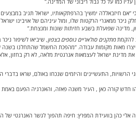
 עליו כמו על כל גבול ריבוני של המדינה.”
כי “אם חיזבאללה ימשיך בהרפתקאותיו, ישראל תגיב במבצעים
 חלק ניכר ממאגרי הרקטות שלו, ומול עיניהם של אויבינו ישראל
ן
, מדינה שפועלת בשבע חזיתות שונות ומנצחת.”
ת להקמת
מתקנים סולאריים נוספים בצפון
, שיביאו לשיפור ניכר 
, וייצרו מאות מקומות עבודה. “מהפכת החשמל שהתחלנו בשנה
 את מדינת ישראל לעצמאות אנרגטית מלאה, לא רק בחזון, אלא
י הרשויות, התעשיינים והיזמים שנכחו באולם, שראו בדברי ה
 חדש קורה כאן , העיר משנה פאזה, והאנרגיה הפעם באמת 
 אלי כהן בוועידת המפרץ: חיפה תהפוך לגשר האנרגטי של ה