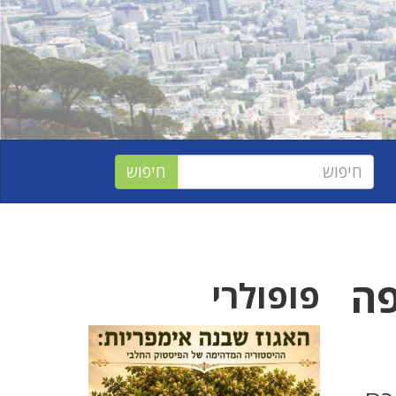
פה
פופולרי