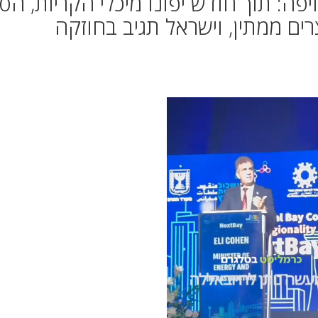
יפה: תוך חודש יפונו מיכלי הקריות, הס
עם מצרים ממתין, וישראל תגיב בחוזקה