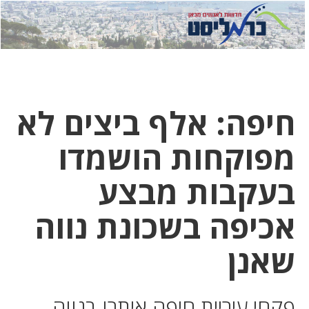
לחץ
לחץ
תפ
כדי
כאן
כדי
לשלוח
דואר
להצט
לוואט
חיפה: אלף ביצים לא
מפוקחות הושמדו
בעקבות מבצע
אכיפה בשכונת נווה
שאנן
פקחי עיריית חיפה איתרו בנווה