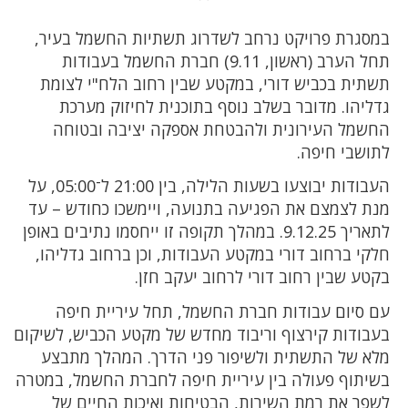
במסגרת פרויקט נרחב לשדרוג תשתיות החשמל בעיר,
תחל הערב (ראשון, 9.11) חברת החשמל בעבודות
תשתית בכביש דורי, במקטע שבין רחוב הלח"י לצומת
גדליהו. מדובר בשלב נוסף בתוכנית לחיזוק מערכת
החשמל העירונית ולהבטחת אספקה יציבה ובטוחה
לתושבי חיפה.
העבודות יבוצעו בשעות הלילה, בין 21:00 ל־05:00, על
מנת לצמצם את הפגיעה בתנועה, ויימשכו כחודש – עד
לתאריך 9.12.25. במהלך תקופה זו ייחסמו נתיבים באופן
חלקי ברחוב דורי במקטע העבודות, וכן ברחוב גדליהו,
בקטע שבין רחוב דורי לרחוב יעקב חזן.
עם סיום עבודות חברת החשמל, תחל עיריית חיפה
בעבודות קירצוף וריבוד מחדש של מקטע הכביש, לשיקום
מלא של התשתית ולשיפור פני הדרך. המהלך מתבצע
בשיתוף פעולה בין עיריית חיפה לחברת החשמל, במטרה
לשפר את רמת השירות, הבטיחות ואיכות החיים של