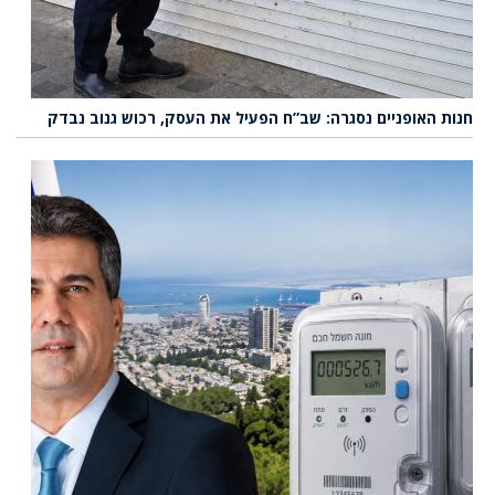
חנות האופניים נסגרה: שב”ח הפעיל את העסק, רכוש גנוב נבדק