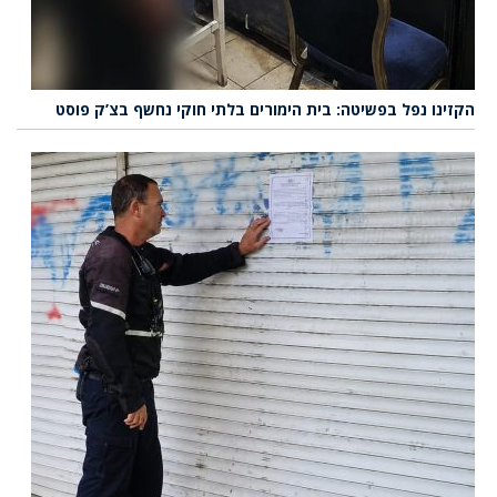
הקזינו נפל בפשיטה: בית הימורים בלתי חוקי נחשף בצ’ק פוסט