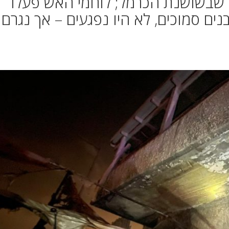
ר שבשושנת הכרמל; לוחמי האש פעלו
ם סמוכים, לא היו נפגעים – אך נגרם 