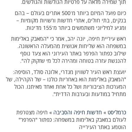
תוך שמירה מלאה על פרטיות הגולשות והגולשים.
כיום פועל המיזם ביותר מ־500 אתרים בעולם – בהם
בנקים, בתי חולים, אתרי חדשות ורשויות מקומיות –
ומגיע למיליוני משתמשים ביותר מ־155 מדינות.
ראש עיריית חיפה, יונה יהב, אמר כי "המאבק באלימות
במשפחה הוא שליחות אנושית מהמעלה הראשונה.
שילוב כפתור הפרפר באתר העירוני הוא צעד נוסף
להנגשת עזרה בטוחה ומהירה לכל מי שזקוק לה".
יועצת ראש העיר לשוויון מגדרי, אלונה סולד, הוסיפה:
"המאבק באלימות הוא באחריות כולנו – של הקהילה, של
המערכות הציבוריות ושל כל אחת ואחד מאיתנו. הכול
מתחיל במודעות ובערבות הדדית".
כרמליסט
»
חדשות חיפה והסביבה
»
חיפה מצטרפת
לעולם במאבק באלימות במשפחה: כפתור "הפרפר"
הוטמע באתר העירייה