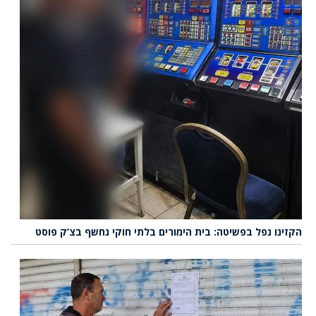
הקזינו נפל בפשיטה: בית הימורים בלתי חוקי נחשף בצ’ק פוסט