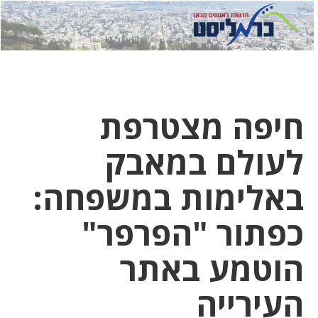
לחץ
לחץ
תפ
כדי
כאן
כדי
לשלוח
דואר
להצט
לוואט
חיפה מצטרפת
לעולם במאבק
באלימות במשפחה:
כפתור "הפרפר"
הוטמע באתר
העירייה