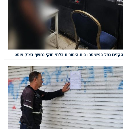
הקזינו נפל בפשיטה: בית הימורים בלתי חוקי נחשף בצ’ק פוסט