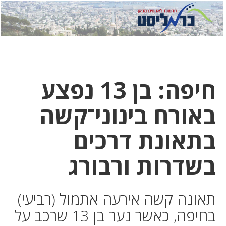
לחץ
לחץ
תפ
כדי
כאן
כדי
לשלוח
דואר
להצט
לוואט
חיפה: בן 13 נפצע
באורח בינוני־קשה
בתאונת דרכים
בשדרות ורבורג
תאונה קשה אירעה אתמול (רביעי)
בחיפה, כאשר נער בן 13 שרכב על