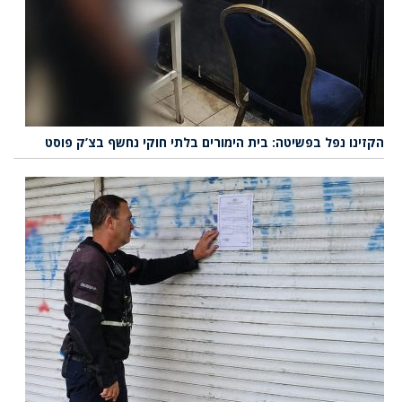
הקזינו נפל בפשיטה: בית הימורים בלתי חוקי נחשף בצ’ק פוסט