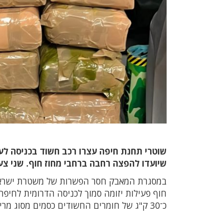
שיועדו להפצה רחבה ברחבי מחוז חוף. שני צעירים בני 18 ו־19 נע
במסגרת המאבק חסר הפשרות של משטרת ישראל ב
חוף פעילות יזומה סמוך לכניסה הדרומית לחיפה
כ־30 ק"ג של חומרים החשודים כסמים מסוג מריחואנה וחשיש – כשהם ארוזים ומוכנים להפצה ברחבי המחוז.