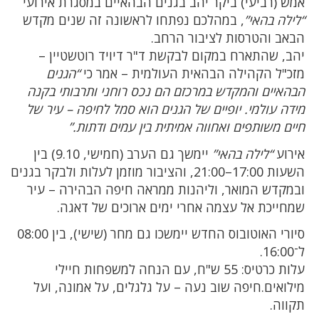
אמש (רביעי) ביקר יהב בגנים הבהאיים במסגרת אירועי
“לילה בהאי”
, במהלכם נפתחו לראשונה זה שנים מקדש
הבאב והטרסות לציבור הרחב.
יהב, שהתארח במקום לבקשת ד"ר דיויד רוטשטיין –
מזכ"ל הקהילה הבהאית העולמית – אמר כי
“הגנים
הבהאיים והמקדש במרכזם הם נכס רוחני ותרבותי בקנה
מידה עולמי. יופיים של הגנים הוא סמל לחיפה – עיר של
חיים משותפים ואחווה אמיתית בין עמים ודתות.”
אירוע
“לילה בהאי”
יימשך גם הערב (חמישי, 9.10) בין
השעות 17:00–21:00, והציבור מוזמן לעלות ולבקר בגנים
ובמקדש המואר, וליהנות ממראה חיפה הבהירה – עיר
שמחייכת אל עצמה אחרי ימים ארוכים של דאגה.
סיורי האוטובוס החדש יימשכו גם מחר (שישי), בין 08:00
ל־16:00.
עלות כרטיס: 55 ש"ח, עם הנחה למשפחות חיילי
מילואים.חיפה שוב נעה – על גלגלים, על אמונה, ועל
תקווה.