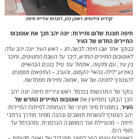
קרדיט צילומים: ראובן כהן, דוברות עיריית חיפה
חיפה חוגגת שלום ותיירות: יונה יהב חנך את אוטובוס
התיירים החדש של העיר
בבוקר אחד שבו חיפה לבשה חג – ראש העיר יונה יהב עלה
לאוטובוס התיירים החדש, דיבר על השבת החטופים, וחיבר
בין עיר, עם ותקווה. אתמול עוד טייל בגנים הבהאיים
באירוע “לילה בהאי” הקסום, והערב – החיפאים מוזמנים
להצטרף לחגיגה של אור, אחווה ותיירות מתחדשת.
בוקר של התרגשות בכרמל: ראש עיריית חיפה יונה יהב
חנך הבוקר (חמישי) את
אוטובוס התיירים החדש של
העיר
, במסגרת סיור חגיגי של העמותה לפיתוח התיירות.
יהב הצטרף לעשרות תושבים ונהנה מסיור מודרך ברחבי
חיפה – מהטיילת ועד המושבה הגרמנית, ומהכרמל עד
חופי הים.
האוטובוס עצמו הפך למיצג מתגלגל של גאווה מקומית –