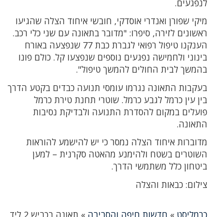
לנפגעים.
מיקי שפורן ואנדרי אוסדקי, חובשי איחוד הצלה שהגיעו
ראשונים לזירה, סיפרו: "מדובר בתאונה עם שני כלי רכב.
הענקנו טיפול רפואי לגברת כבת 77 שנפצעה באורח
בינוני ולחמישה נפגעים נוספים שנפצעו קל. כולם פונו
בהמשך לבית החולים להמשך טיפול".
בעקבות התאונה נגרמו עומסי תנועה כבדים בקטע הדרך
בין עין כרמל לגבע כרמל. שוטרי תחנת טירת כרמל
פועלים במקום להסדרת התנועה ולבדיקת נסיבות
התאונה.
מדוברות איחוד הצלה נמסר כי יש להישמע להוראות
השוטרים בשטח ולהימנע מהאטה סקרנית – למען
ביטחון כלל משתמשי הדרך.
צילום: כבאות והצלה
כרמליסט
»
חדשות חיפה והסביבה
»
תאונה בכביש 2 ליד