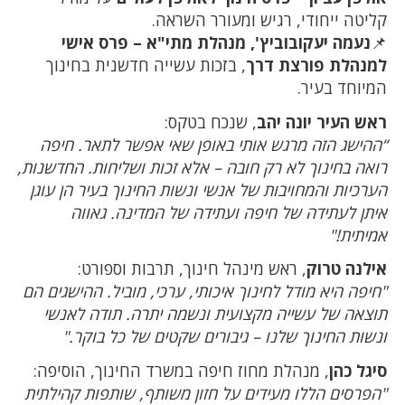
קליטה ייחודי, רגיש ומעורר השראה.
📌
נעמה יעקובוביץ', מנהלת מתי"א – פרס אישי
למנהלת פורצת דרך
, בזכות עשייה חדשנית בחינוך
המיוחד בעיר.
ראש העיר יונה יהב
, שנכח בטקס:
“ההישג הזה מרגש אותי באופן שאי אפשר לתאר. חיפה
רואה בחינוך לא רק חובה – אלא זכות ושליחות. החדשנות,
הערכיות והמחויבות של אנשי ונשות החינוך בעיר הן עוגן
איתן לעתידה של חיפה ועתידה של המדינה. גאווה
אמיתית!"
אילנה טרוק
, ראש מינהל חינוך, תרבות וספורט:
"חיפה היא מודל לחינוך איכותי, ערכי, מוביל. ההישגים הם
תוצאה של עשייה מקצועית ונשמה יתרה. תודה לאנשי
ונשות החינוך שלנו – גיבורים שקטים של כל בוקר."
סיגל כהן
, מנהלת מחוז חיפה במשרד החינוך, הוסיפה:
"הפרסים הללו מעידים על חזון משותף, שותפות קהילתית