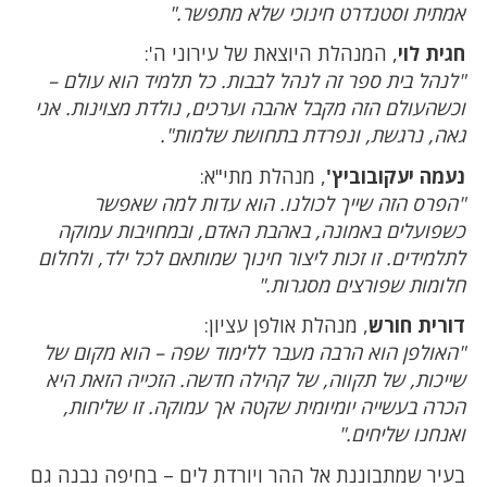
אמתית וסטנדרט חינוכי שלא מתפשר."
חגית לוי
, המנהלת היוצאת של עירוני ה':
"לנהל בית ספר זה לנהל לבבות. כל תלמיד הוא עולם –
וכשהעולם הזה מקבל אהבה וערכים, נולדת מצוינות. אני
גאה, נרגשת, ונפרדת בתחושת שלמות".
נעמה יעקובוביץ'
, מנהלת מתי"א:
"הפרס הזה שייך לכולנו. הוא עדות למה שאפשר
כשפועלים באמונה, באהבת האדם, ובמחויבות עמוקה
לתלמידים. זו זכות ליצור חינוך שמותאם לכל ילד, ולחלום
חלומות שפורצים מסגרות."
דורית חורש
, מנהלת אולפן עציון:
"האולפן הוא הרבה מעבר ללימוד שפה – הוא מקום של
שייכות, של תקווה, של קהילה חדשה. הזכייה הזאת היא
הכרה בעשייה יומיומית שקטה אך עמוקה. זו שליחות,
ואנחנו שליחים."
בעיר שמתבוננת אל ההר ויורדת לים – בחיפה נבנה גם