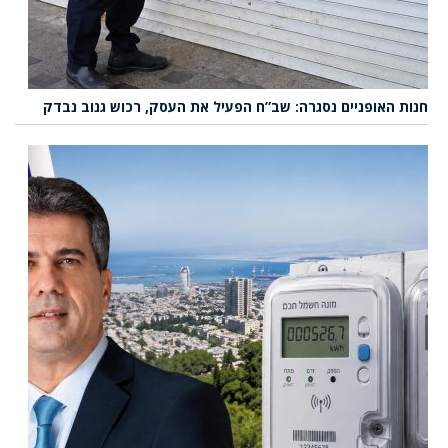
חנות האופניים נסגרה: שב”ח הפעיל את העסק, רכוש גנוב נבדק