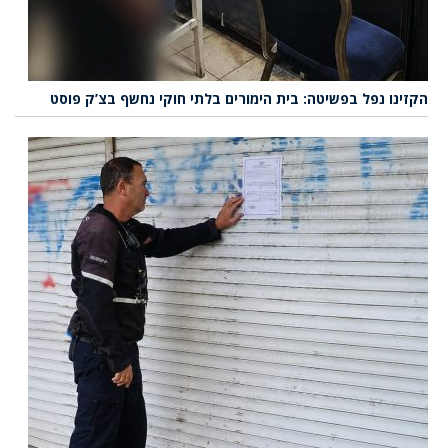
הקזינו נפל בפשיטה: בית הימורים בלתי חוקי נחשף בצ’ק פוסט