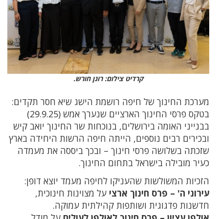
קרדיט צילום: רונן חורש.
מערכת החינוך של חיפה רושמת הישג שיא חסר תקדים:
בטקס פרסי החינוך הארציים שנערך אמש (29.9.25)
בבנייני האומה בירושלים, בנוכחות שר החינוך יואב קיש
ובכירים רבים נוספים, הייתה חיפה הרשות היחידה בארץ
שזכתה בשלושה פרסי חינוך – ובכך ביססה את מעמדה
כעיר מובילה בישראל בתחום החינוך.
הזכיות המשולשות שהעניקו לחיפה מעמד יוצא דופן:
עירוני ה' – פרס חינוך ארצי
על מצוינות חינוכית,
חדשנות פדגוגית ושותפות קהילתית עמוקה.
אולפן עציון – פרס חינוך לאולפן לעולים
על מודל