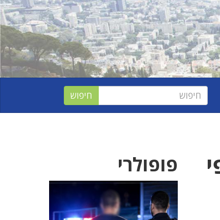
י
פופולרי