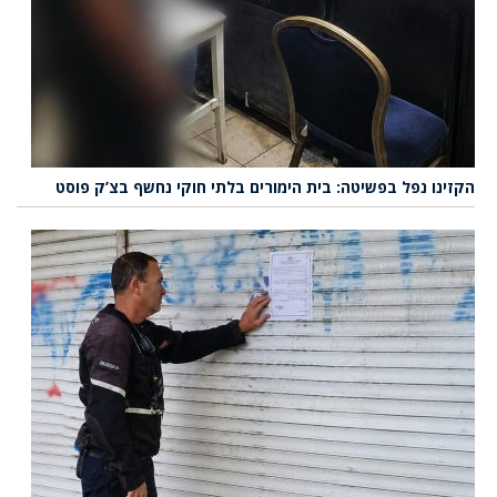
הקזינו נפל בפשיטה: בית הימורים בלתי חוקי נחשף בצ’ק פוסט