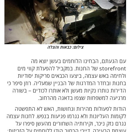
צילום: כבאות והצלה
עם הגעתם, הבחינו הלוחמים בעשן יוצא מה
storefront של החנות. במקביל להפעלת קווי מים
ולחימה באש עצמה, ביצעו הכבאים סריקות יסודיות
בחנות ובחדר המדרגות של הבניין שמעליה. רוזן סיפר כי
הדירות נותרו נקיות מעשן ולא אותרו לכודים – בשורה
מרגיעה למשפחות שצפו בדאגה מהרחוב.
הודות לפעולות מהירות ונחושות, האש לא התפשטה
לקומות העליונות ולא נגרמו פגיעות בנפש. לחנות עצמה
נגרם נזק ניכר, וקירותיה השחורים מהעשן סיפרו על
עוצמת הבעירה. דיירי הרחוב הודו ללוחמים על הזריזות: