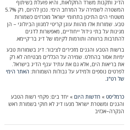
הדיג ותקנות משרד החקלאות, והיא פועלת בשיתוף
המשטרה לשמירה על המרחב הימי. נכון להיום, רק 5.7%
משטחי הים התיכון בתחומי ישראל מוכרזים כשמורות
טבע. שמורות אלו מהוות עוגן קריטי למגוון הביולוגי – הן
מגינות על בתי גידול ייחודיים, מאפשרות לדגים
להתרבות ברווחה ותורמות לקיומו של דיג בר־קיימא.
ברשות הטבע והגנים מזכירים לציבור: דיג בשמורות טבע
ימיות אסור בהחלט. שמירה על הכללים מבטיחה לא רק
את בריאות הים, אלא גם את עתיד ענף הדיג בישראל.
לפרטים נוספים ולמידע על גבולות השמורות:
האתר הימי
של רט"ג
.
כרמליסט
»
חדשות היום
»
יחד בים: פקחי רשות הטבע
והגנים ומשטרת ישראל מנעו דיג לא חוקי בשמורת ראש
הנקרה–אכזיב