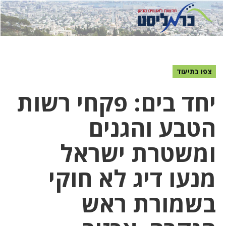
לחץ
לחץ
תפ
כדי
כאן
כדי
לשלוח
דואר
להצט
לוואט
צפו בתיעוד
יחד בים: פקחי רשות
הטבע והגנים
ומשטרת ישראל
מנעו דיג לא חוקי
בשמורת ראש