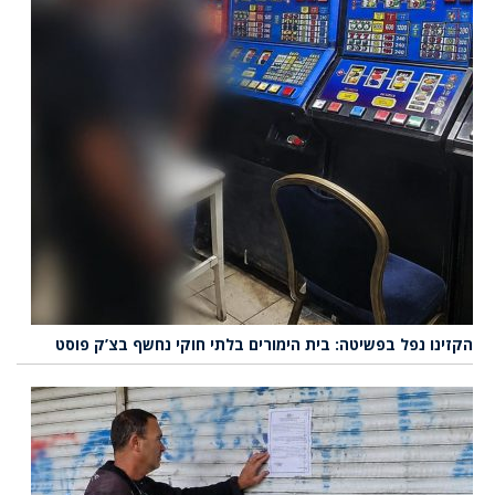
הקזינו נפל בפשיטה: בית הימורים בלתי חוקי נחשף בצ’ק פוסט