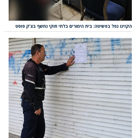
הקזינו נפל בפשיטה: בית הימורים בלתי חוקי נחשף בצ’ק פוסט