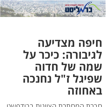
לחץ
לחץ
תפ
כדי
כאן
כדי
לשלוח
דואר
להצט
לוואט
חיפה מצדיעה
לגיבורה: כיכר על
שמה של חדוה
שפיגל ז"ל נחנכה
באחוזה
חברת המחתרת הציונית בבודפשט,