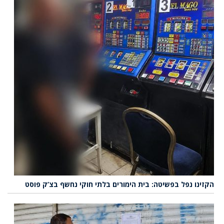
הקזינו נפל בפשיטה: בית הימורים בלתי חוקי נחשף בצ’ק פוסט