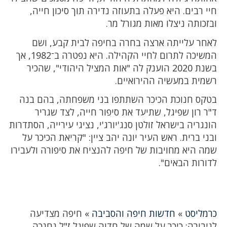
חיי רבים. היא פעלה בתעוזה נדירה תוך סיכון חייה,
ובזכותה ניצלו מאות מגורל מר.
לאחר עלייתה ארצה בחרה בחיפה לבית קבע, ושם
המשיכה לתרום לחיי הקהילה. היא נפטרה ב־1982, אך
בשנת 2020 הוענק לה "אות המציל היהודי", שהכיר
רשמית במעשיה ההירואיים.
בטקס חנוכת הכיכר השתתפו בני משפחתה, בהם בנה
ד"ר רון שפיגל, שתיעד את סיפור חייה, לצד שגריר
הונגריה בישראל זולטן סנג'יורג'י, נציגי עירייה, הסתדרות
ובני ברית. ראש העיר יונה יהב ציין: "קריאת הכיכר על
שמה היא מחויבות של חיפה להנציח את סיפורה ולעבירו
לדורות הבאים".
כרמליסט
»
חדשות חיפה והסביבה
»
חיפה מצדיעה
לגיבורה: כיכר על שמה של חדוה שפיגל ז"ל נחנכה