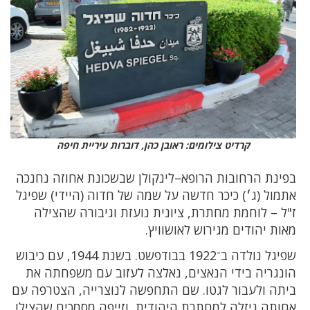
קרדיט צילומים: ראובן כהן, דוברות עיריית חיפה
בפינת הרחובות הרופא–לינקולן שבשכונת אחוזה נחנכה
אתמול (ג׳) כיכר חדשה על שמה של חדוה (היידי) שפיגל
ז"ל – לוחמת מחתרת, ציונית נועזת וגיבורה שהצילה
מאות יהודים מגירוש לאושוויץ.
שפיגל נולדה ב־1922 בבודפשט. בשנת 1944, עם כיבוש
הונגריה בידי הנאצים, נאלצה לעזוב עם משפחתה את
ביתה ולעבור לגטו. שם התחפשה לנוצרייה, הצטרפה עם
אחותה גיזלה למחתרת היהודית, וזייפה מסמכים שהצילו