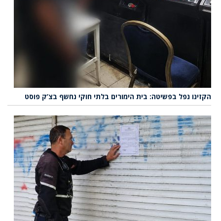
הקזינו נפל בפשיטה: בית הימורים בלתי חוקי נחשף בצ’ק פוסט