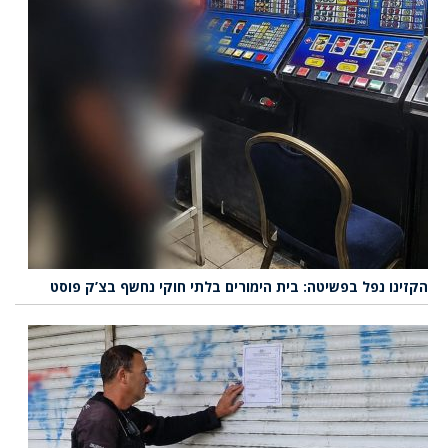
הקזינו נפל בפשיטה: בית הימורים בלתי חוקי נחשף בצ’ק פוסט