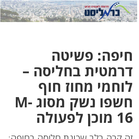
לחץ
לחץ
תפ
כדי
כאן
כדי
לשלוח
דואר
להצט
לוואט
חיפה: פשיטה
דרמטית בחליסה –
לוחמי מחוז חוף
חשפו נשק מסוג M-
16 מוכן לפעולה
זה קרה בלב שכונת חליסה בחיפה: