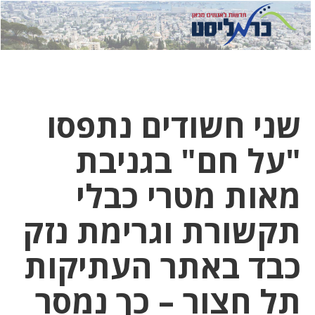
לחץ
לחץ
תפ
כדי
כאן
כדי
לשלוח
דואר
להצט
לוואט
שני חשודים נתפסו
"על חם" בגניבת
מאות מטרי כבלי
תקשורת וגרימת נזק
כבד באתר העתיקות
תל חצור – כך נמסר