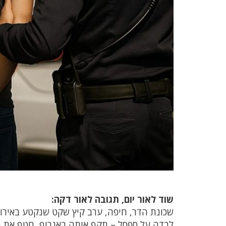
שוד לאור יום, תגובה לאור דקה:
לבדה על ספסל – תקף אותה באגרוף, חטף את ת