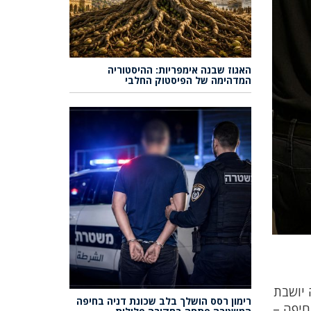
האגוז שבנה אימפריות: ההיסטוריה
המדהימה של הפיסטוק החלבי
, תושב העיר בן 47 הבחין באישה יושבת
רימון רסס הושלך בלב שכונת דניה בחיפה
חיפה –