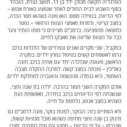
הטרגדיה הקשה מכולן: ילד בן 11, תושב נצרת, הובהל
בסוף השבוע לבית החולים לאחר שנפצע באורח אנוש –
לפי הדיווח, בנפילה מסוס. הוא פונה כשהוא חסר הכרה,
במצב קריטי, ולמרות מאמצי הצוות הרפואי – נפטר
כתוצאה מהפציעה. ברמב"ם מציינים כי מותו הותיר צער
כבד על הצוות שליווה את מאבקו לחיים.
במקביל, שני מקרים שונים ונפרדים של הלכדות ברכב
גרמו לאשפוזים קשים בטיפול נמרץ ילדים: במקרה
הראשון, פעוטה שנלכדה יחד עם אחיה ברכב חונה
באליכין – פונתה במצב קשה. למרבה ההקלה מצבה
השתפר, היא נגמלה מהנשמה והועברה למחלקת ילדים.
אולם המקרה השני חמור בהרבה: ילדה בת שנה וחצי,
שנשכחה לפי הדיווחים ברכב בחדרה, מאושפזת כעת
כשהיא במצב אנוש, נלחמת על חייה.
ולא הסתיים בזה: הבוקר, לפנות בוקר, פונה לרמב"ם גם
תינוק בן שנה וחצי מחיפה כשהוא סובל מכוויות קשות,
שנגרמו – על פי הדיווח – ממגע עם מים רותחים. מצבו