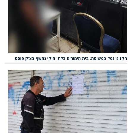
הקזינו נפל בפשיטה: בית הימורים בלתי חוקי נחשף בצ’ק פוסט