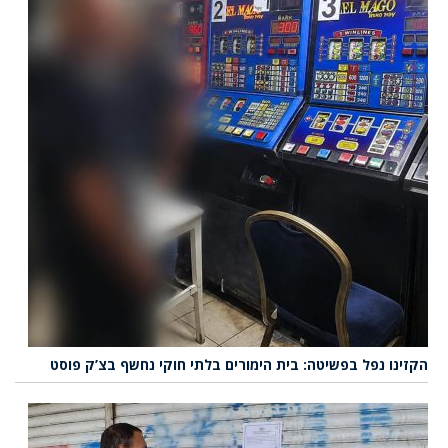
הקזינו נפל בפשיטה: בית הימורים בלתי חוקי נחשף בצ’ק פוסט