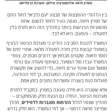
מפרץ חיפה אילוסטרציה צילום: מערכת כרמליסט
בין הדהודי ההפצצות של מבצע "עם כלביא" לחול החם
של מפרץ חיפה, מנסה העיר לחזור לנשום. אחת
מהסוגיות הרגישות ביותר בתהליך הזה היא חזרת בז"ן
לפעולה – והפעם, היא לא לבד.
המשרד להגנת הסביבה הודיע כי מערכת הניטור הרציף
במפעלי קבוצת בז"ן חזרה לפעולה מלאה. אחרי ימים של
חוסר ודאות, שקטים מבחוץ אך דרוכים מבפנים, צוותי
המשרד עבדו מול המפעל, בשיתוף פעולה עם גורמי
ממשל ועם איגוד ערים חיפה, כדי להשיב את תקשורת
הנתונים לפעולה תקינה. המערכות, כך לפי ההודעה,
פועלות כעת בשגרה ומשדרות נתונים בזמן אמת.
אלא ששגרה היא מילה טעונה במפרץ. במקביל לחזרת
מערכות הניטור, החלה גם הנעת חלק מהמתקנים –
תהליך שצפוי לכלול
הזרמות מוגברות ללפידים
, מהלך
שמייצר מראה דרמטי – אך לפי המשרד, הוא חלק נדרש