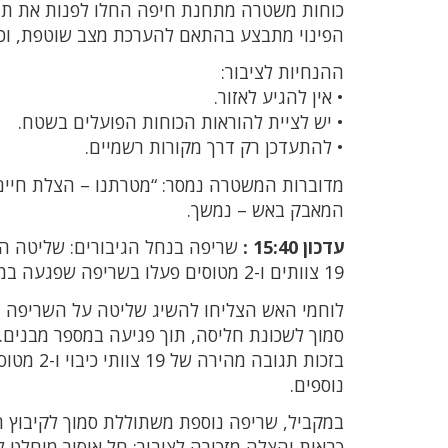
כוחות משטרה מתחנת חיפה החלו לפנות את תושב
הפינוי מתבצע בהתאם להערכת מצב שוטפת, וכ
ההנחיות לציבור:
• אין להגיע לאזור.
• יש לציית להוראות הכוחות הפועלים בשטח.
• להתעדכן רק דרך מקורות רשמיים.
מדוברות המשטרה נמסר: “מטרתנו – הצלת חיי
המאבק באש – נמשך.
עדכון 15:40 :
שריפה בנחל הגיבורים: שליטה ה
19 צוותים ו-2 מטוסים פעלו בשריפה שפגעה במספר בתים – פינוי בוצע, נפגעים לא דווחו.
לוחמי האש הצליחו להשיג שליטה על השריפה 
סמוך לשכונת חליסה, תוך פגיעה במספר מבנים.
בזכות תג
נוספים.
במקביל, שריפה נוספת משתוללת סמוך לקיבוץ חו
כבאות והצלה מזכירה לציבור: חל איסור מוחלט