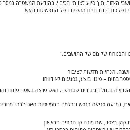
י האזור, תוך סיוע לצוותי הכיבוי. בהודעת המשטרה נמסר כי
י נשקפת סכנת חיים ממשית בשל התפשטות האש.
ם והבטחת שלומם של התושבים.”
ושגה, הנחיות חדשות לציבור
הגדולה בנחל הגיבורים שבחיפה. האש פרצה בשטח פתוח ו
ובה מהירה של 19 צוותי כיבוי ו-2 מטוסים, נמנעה פגיעה בנפש ונבלמה התפשטות האש לבתי מגורי
קוק בצפון, שם פונה קו הבתים הראשון.
 להדליק אש בשטחים פתוחים ברחבי הא