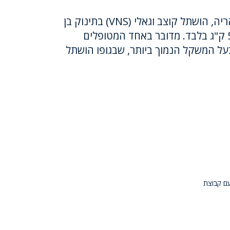
במרכז הרפואי לגליל שבנהריה, הושתל קוצב וגאלי (VNS) בתינוק בן
עשרה חודשים, השוקל 5.5 ק"ג בלבד. מדובר באחד המטופלים
בעל המשקל הנמוך ביותר, שבגופו הושתל
עם קבוצת