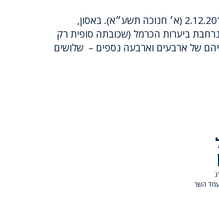
אסון הכרמל התרחש ב- 2.12.2010 (א׳ חנוכה תשע״א). באסון,
רחבת ביערות הכרמל (שכובתה סופית רק
ייהם של ארבעים וארבעה נספים – שלושים
ל
ג
מעמד השר