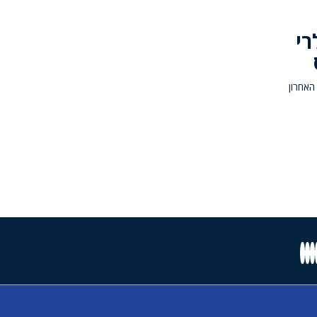
רי
האחרון