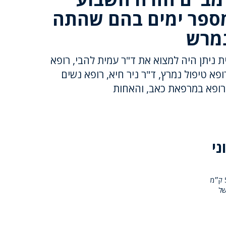
ספר ימים בהם שהתה
מרש
 ניתן היה למצוא את ד"ר עמית להבי, רופא
ופא טיפול נמרץ, ד"ר ניר חיא, רופא נשים
ן, רופא במרפאת כאב, והאחות
ני
לפנות בוקר התעוררו אלפי אזרחים ברחבי הארץ לרעש אדמה אשר התרחש 500 ק״מ
של