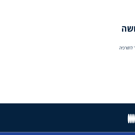
 5.4 התרחשה
5.) בים התיכון סמוך לתורכיה