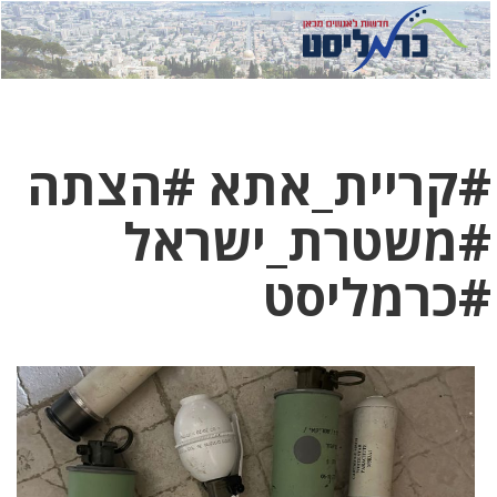
לחץ
לחץ
תפ
כדי
כאן
כדי
לשלוח
דואר
להצט
לוואט
#קריית_אתא #הצתה
#משטרת_ישראל
#כרמליסט