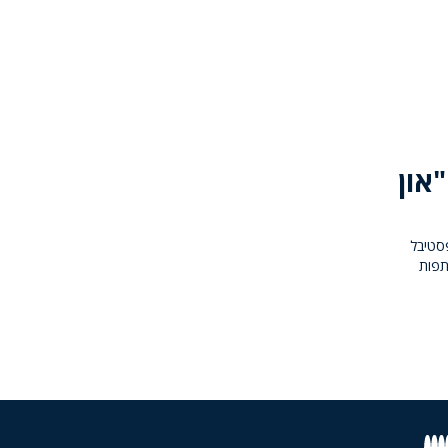
"און
פסטיבל
תפות